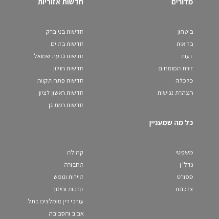
מדורים
חדשות אזוריות
ביטחון
חדשות בני ברק
בריאות
חדשות בת ים
דעות
חדשות גבעת שמואל
זירת המומחים
חדשות חולון
כלכלה
חדשות פתח תקווה
הצהרת נגישות
חדשות ראשון לציון
חדשות רמת גן
כל מה שמעניין
משפטי
קהילה
נדל"ן
תחבורה
ספורט
תיירות ונופש
צרכנות
תרבות וחינוך
עורכי דין מומלצים בתל
אביב והסביבה