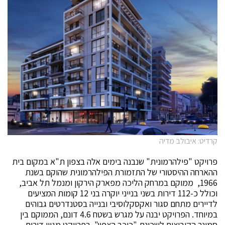
קרדיט: איבולב מדיה
פרויקט "פילהרמונית" שנבנה בימים אלה בצפון ת"א במקום בית
ההארחה ההיסטורי של התזמורת הפילהרמונית שהוקם בשנת
1966, ממוקם במרחק הליכה מפארק הירקון ומנמל תל אביב,
וכולל כ-112 דירות בשני בנייני יוקרה בני 12 קומות המציעים
לדיירים מתחם סגור ואקסקלוסיבי ובנייה בסטנדרטים גבוהים
במיוחד. הפרויקט יבנה על מגרש בשטח 4.6 דונם, הממוקם בין
סמינר הקיבוצים לשכונת "כוכב הצפון". בפרויקט מגוון דירות