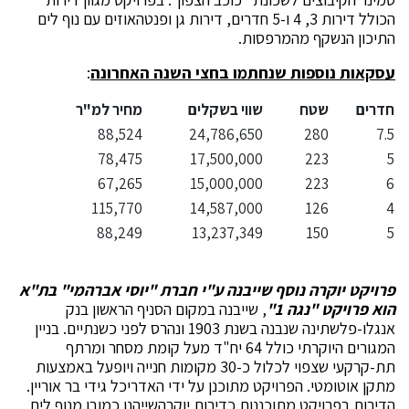
הכולל דירות 3, 4 ו-5 חדרים, דירות גן ופנטהאוזים עם נוף לים
התיכון הנשקף מהמרפסות.
עסקאות נוספות שנחתמו בחצי השנה האחרונה
:
חדרים
שטח
שווי בשקלים
מחיר למ"ר
88,524
24,786,650
280
7.5
78,475
17,500,000
223
5
67,265
15,000,000
223
6
115,770
14,587,000
126
4
88,249
13,237,349
150
5
פרויקט יוקרה נוסף שייבנה ע"
י חברת "יוסי אברהמי" בת"א
הוא פרויקט
"נגה 1"
, שייבנה במקום הסניף הראשון בנק
אנגלו-פלשתינה שנבנה בשנת 1903 ונהרס לפני כשנתיים. בניין
המגורים היוקרתי כולל 64 יח"ד מעל קומת מסחר ומרתף
תת-קרקעי שצפוי לכלול כ-30 מקומות חנייה ויופעל באמצעות
מתקן אוטומטי. הפרויקט מתוכנן על ידי האדריכל גידי בר אוריין.
הדירות בפרויקט מתוכננות כדירות יוקרהשייהנו כמובן מנוף לים,