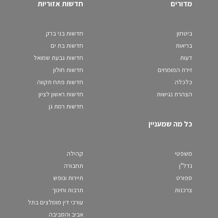
מדורים
חדשות אזוריות
ביטחון
חדשות בני ברק
בריאות
חדשות בת ים
דעות
חדשות גבעת שמואל
זירת המומחים
חדשות חולון
כלכלה
חדשות פתח תקווה
הצהרת נגישות
חדשות ראשון לציון
חדשות רמת גן
כל מה שמעניין
משפטי
קהילה
נדל"ן
תחבורה
ספורט
תיירות ונופש
צרכנות
תרבות וחינוך
עורכי דין מומלצים בתל
אביב והסביבה