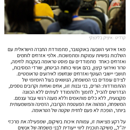
קרדיט : איציק בלינצקי
מאז אירועי השבעה באוקטובר, מתמודדת החברה הישראלית עם
השלכות נפשיות עמוקות ומתמשכות. אלפי אזרחים לוחמים
ואזרחים כאחד מתמודדים עם פוסט טראומה בעקבות לחימה,
טרור ואירועי קיצון, בהם אנשי כוחות הביטחון, שורדי המסיבות,
תושבי יישובי העוטף ואזרחים שנחשפו לאירועים טראומטיים.
לצידם עומדים בני המשפחה, הנושאים בעול היומיומי של
ההתמודדות: הורים, בני ובנות זוג, אחים ואחיות וקרובים נוספים,
הנדרשים להכיל, לתמוך ולהתמודד לעיתים ללא הכוונה
מקצועית, ללא כלים מותאמים וללא מענה רגשי עבור עצמם.
המשפחה, המהווה את המעטפת הקרובה, הזמינה והמשמעותית
ביותר, הופכת לא פעם לחזית שקטה של הטראומה.
על רקע מציאות זו, עמותת איכות בשיקום, שמפעילה את מרכזי
יה"ל,, משיקה תוכנית ליווי ייעודית לבני משפחה של אנשים