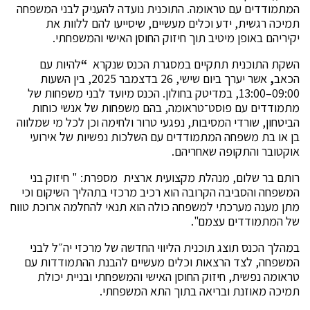
המתמודדים עם טראומה. התוכנית נועדה להעניק לבני המשפחה
תמיכה רגשית, ידע וכלים מעשיים, שיסייעו להם ללוות את
יקיריהם באופן מיטיב תוך חיזוק החוסן האישי והמשפחתי.
השקת התוכנית תתקיים במסגרת הכנס שנקרא
“
להיות עם
הכאב
,
אשר יערך ביום שישי, 26 בדצמבר 2025, בין השעות
09:00–13:00, במדיטק בחולון. הכנס מיועד לבני משפחות של
מתמודדים עם פוסט־טראומה, בהם משפחות של אנשי כוחות
הביטחון, שורדי המסיבות, נפגעי טרור ולחימה וכן לכל מי שמלווה
בן או בת משפחה המתמודדים עם השלכות נפשיות של אירועי
אוקטובר והתקופה שאחריהם.
רותם בר שלום, מנהלת מקצועית ארצית מספרת: " חיזוק בני
המשפחה והסביבה הקרובה הוא רכיב מרכזי בתהליך השיקום וכי
מתן מענה מערכתי למשפחה כולה הוא תנאי להחלמה ארוכת טווח
של המתמודדים עצמם".
במהלך הכנס תוצג תוכנית הליווי החדשה של מרכזי יה״ל לבני
המשפחה, לצד הרצאות וכלים מעשיים להבנת ההתמודדות עם
טראומה נפשית, חיזוק החוסן האישי והמשפחתי ובניית יכולת
תמיכה מאוזנת ובריאה בתוך התא המשפחתי.