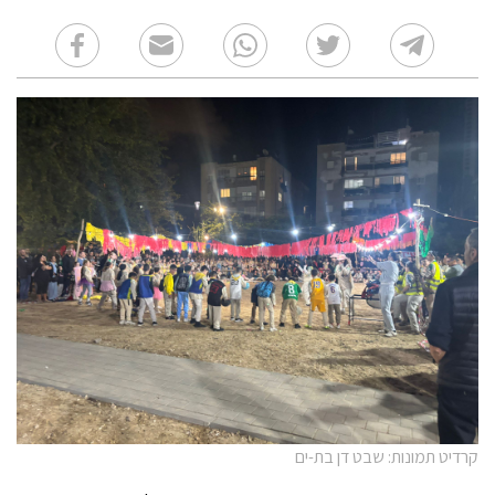
קרדיט תמונות: שבט דן בת-ים