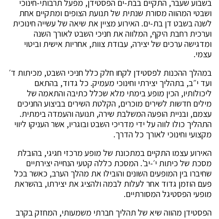
בשבוע שעבר, התקיים בבת-ים הפסטידן, מפעל תרבותי-חינוכי
ושבטי המהווה מסורת שנתית של תנועת הצופים ומתקיים אחת
לשנה בשבט דן בת-ים. האירוע מציין את שיאה של עשייה חינוכית
וערכית רחבת היקף, המלווה את חניכי השבט לאורך השנה
ומדגישה ערכים של יצירה, עבודת צוות, אחריות אישית וביטוי
עצמי.
במהלך ההכנות לפסטידן לקחו חלק כלל חניכי השבט, מכיתות ד׳
ועד י״ב, בתהליך יצירתי וחינוכי מעמיק. כל גדוד, בהתאם
ליכולותיו, הכין מופע בימתי מלא שכלל כתיבה והתאמה של
מילים חדשות לשירים מוכרים, הקלטת השירים בביצוע החניכים
עצמם, ובניית הופעה המשלבת שירה, תנועה והעמדה בימתית.
התהליך כולו לווה על ידי מדריכי השבט ובוגריו, אשר העניקו ליווי
מקצועי וחינוכי לאורך כל הדרך.
האירוע עצמו התקיים במתכונת של מופע מרכזי חגיגי, בהובלת
מסכת של כיתות י׳-יב'. המסכת כללה קטעי הנחייה יצירתיים
שחיברו בין המופעים השונים והובילו את מהלך הערב, כאשר בכל
פעם הוזמן גדוד אחר לעלות לבמה ולהציג את יצירתו, בהשראת
מופעי הפסטיגל המסורתיים.
הפסטידן מהווה שיא של תהליך חברתי משמעותי, המחזק בקרב