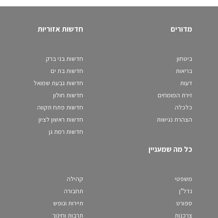
מדורים
חדשות אזוריות
ביטחון
חדשות בני ברק
בריאות
חדשות בת ים
דעות
חדשות גבעת שמואל
זירת המומחים
חדשות חולון
כלכלה
חדשות פתח תקווה
הצהרת נגישות
חדשות ראשון לציון
חדשות רמת גן
כל מה שמעניין
משפטי
קהילה
נדל"ן
תחבורה
ספורט
תיירות ונופש
צרכנות
תרבות וחינוך