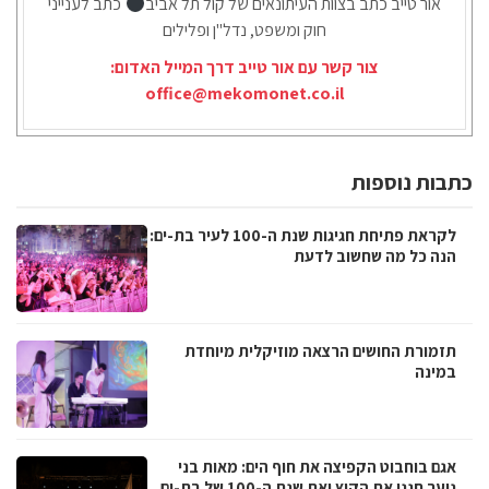
אור טייב כתב בצוות העיתונאים של קול תל אביב
כתב לענייני
חוק ומשפט, נדל"ן ופלילים
צור קשר עם אור טייב דרך המייל האדום:
office@mekomonet.co.il
כתבות נוספות
לקראת פתיחת חגיגות שנת ה-100 לעיר בת-ים:
הנה כל מה שחשוב לדעת
תזמורת החושים הרצאה מוזיקלית מיוחדת
במינה
אגם בוחבוט הקפיצה את חוף הים: מאות בני
נוער חגגו את הקיץ ואת שנת ה-100 של בת-ים