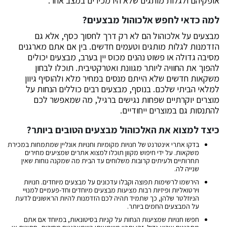
אופקיהם ולגלות מותגים שלא היו מכירים במצב אחר.
למה כדאי לחפש אלכוהול מבצעים?
מבצעים על אלכוהול הם לא רק דרך לחסוך כסף, אלא גם
הזדמנות לגלות מותגים וטעמים חדשים. בין אם אתם מארגנים
מסיבה גדולה או פשוט נהנים מכוס יין בערב, מבצעים יכולים
להפוך את החוויה ליותר מגוונת ואטרקטיבית. תוכלו לבחון
משקאות חדשים שלא הייתם מנסים במחיר מלא ולהוסיף גיוון
למלאי הביתי שלכם. בנוסף, מבצעים רבים כוללים הנחות על
מוצרים יוקרתיים שפחות נגישים ברגיל, מה שמאפשר לכם
להתנסות גם במוצרים ייחודיים.
כיצד למצוא את האלכוהול מבצעים הטובים ביותר?
בדקו אתרי אינטרנט של חנויות מקומיות וחנויות אונליין שמתמחות במכירת
משקאות. על ידי חיפוש מקוון תוכלו למצוא אתרים שמציעים מחירים
תחרותיים ולעיתים קרובות משלוחים עד הבית מה שמקנה נוחות שאין
שנייה לה.
הירשמו לרשימות תפוצה וקבלו עדכונים על מבצעים מיוחדים. חנויות
וירטואליות ופיזיות רבות מציעות מבצעים מיוחדים וחד-פעמיים למנויי
הניוזלטר שלהן, כך שתמיד תהיה לכם הזדמנות להיות הראשונים לדעת
על המבצעים החמים ביותר.
חפשו חנויות שמציעות הנחות על קניות בסיטונאות, במיוחד אם אתם