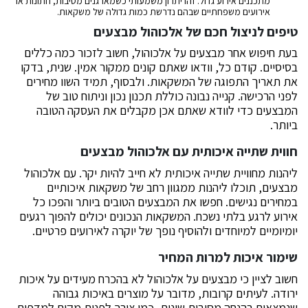
מתכננים אירוע גדול. זהו יתרון משמעותי כשמארגנים מסיבות, חתונות או
אירועים משפחתיים שבהם נדרשת כמות גדולה של משקאות.
טיפים לניצול חכם של אלכוהול מבצעים
בעת חיפוש אחר מבצעים על אלכוהול, חשוב לזכור כמה כללים
בסיסיים. קודם כל, וודאו שאתם קונים ממקור אמין. שנית, בדקו
את תאריך התפוגה של המשקאות. ולבסוף, תמיד השוו מחירים
לפני הרכישה. קנייה נבונה כוללת תכנון נכון וניתוח טוב של
המבצעים כדי לוודא שאתם אכן מקבלים את העסקה הטובה
ביותר.
חווית שתייה איכותית עם אלכוהול מבצעים
ליהנות מחוויית שתייה איכותית לא חייב להיות יקר. עם
אלכוהול
מבצעים
, תוכלו ליהנות ממגוון רחב של משקאות איכותיים
במחירים נגישים. חפשו את המבצעים הטובים ביותר והפכו כל
אירוע לרגע בלתי נשכח. המשקאות הנכונים יכולים להפוך רגעים
יומיומיים למיוחדים ולהוסיף נופך של יוקרה לאירועים פרטיים.
שימור איכות למרות המחיר
חשוב לציין כי מבצעים על אלכוהול לא בהכרח מעידים על איכות
ירודה. לעיתים קרובות, מדובר על מוצרים באיכות גבוהה
שנמצאים בהנחה מסיבות שונות, כמו צורך לפנות מקום למדפים