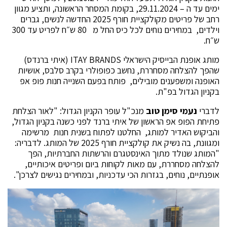
ימים עד ה – 29.11.2024, בקומת המסחר הראשונה, ותציע מגוון
רחב של פריטים מקולקציית חורף 2025 החדשה לנשים, גברים
וילדים, במחירים נוחים לכל כיס החל מ 80 ש״ח לפריט עד 300
ש״ח.
מותג אופנת הבייסיק הישראלי ITAY BRANDS (איתי ברנדס)
שהפך להצלחה מסחררת, נחשב כפופולרי בקרב סלבס, אושיות
האופנה ומשפענים מובילים, פותח בפעם השנייה חנות פופ אפ
בקניון הגדול בפ"ת.
לדברי
נעמי סימן טוב
מנכ"ל עופר הקניון הגדול: "לאור הצלחת
פתיחת הפופ אפ הראשון של איתי ברנד לפני כשנה בקניון הגדול,
והביקוש האדיר למותג, החלטנו לפתוח בשנית חנות מרשימה
ומגוונת, בה נשיק את קולקציית חורף 2025 של המותג. לדבריה:
"המותג שנולד מתוך האינסטגרם והרשתות החברתיות, הפך
להצלחה מסחררת, עם מאות לקוחות ביום ופריטים איכותיים,
אופנתיים, נוחים, בגזרות הכי עדכניות, ובמחירים נגישים לצרכן".