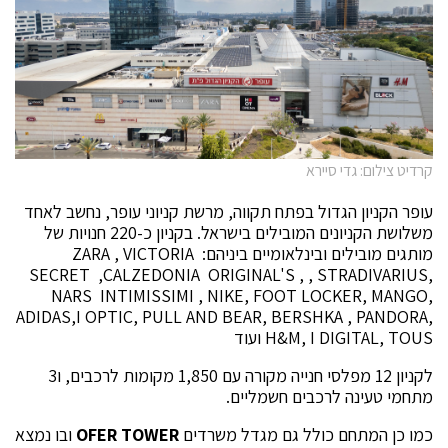
קרדיט צילום: גדי סיירא
עופר הקניון הגדול בפתח תקווה, מרשת קניוני עופר, נחשב לאחד
משלושת הקניונים המובילים בישראל. בקניון כ-220 חנויות של
מותגים מובילים ובינלאומיים ביניהם: ZARA , VICTORIA
SECRET ,CALZEDONIA ORIGINAL'S , , STRADIVARIUS,
NARS INTIMISSIMI , NIKE, FOOT LOCKER, MANGO,
ADIDAS,I OPTIC, PULL AND BEAR, BERSHKA , PANDORA,
H&M, I DIGITAL, TOUS ועוד
לקניון 12 מפלסי חנייה מקורה עם 1,850 מקומות לרכבים, ו3
מתחמי טעינה לרכבים חשמליים.
כמו כן המתחם כולל גם מגדל משרדים
OFER TOWER
ובו נמצא