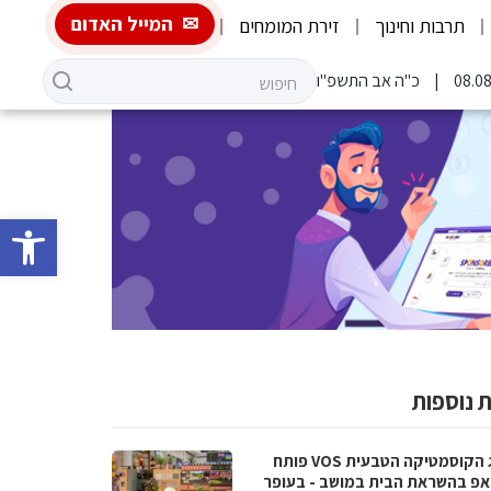
המייל האדום
תרבות וחינוך
זירת המומחים
כ"ה אב התשפ"ו
פתח סרגל 
 נוספות
מותג הקוסמטיקה הטבעית VOS פותח
אפ בהשראת הבית במושב - בעופר