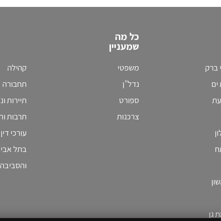
כל מה
שמעניין
 ברק
משפטי
קהילה
ים
נדל"ן
תחבורה
עת
ספורט
תיירות ונ
צרכנות
תרבות וחי
ן
עורכי דין
ח
בתל אבי
והסביבה
ון
 גן