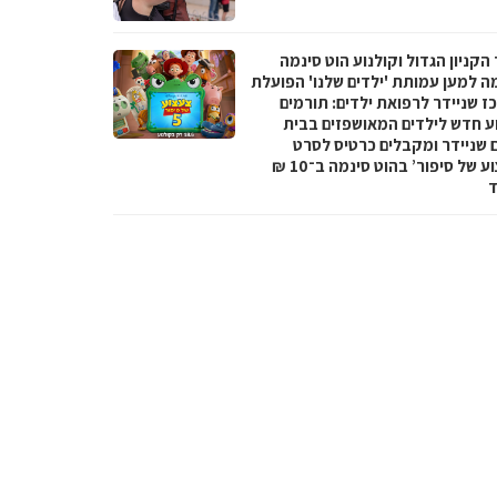
הקניון הגדול וקולנוע הוט סינמה
מה למען עמותת 'ילדים שלנו' הפועלת
ז שניידר לרפואת ילדים: תורמים
ע חדש לילדים המאושפזים בבית
ם שניידר ומקבלים כרטיס לסרט
‘צעצוע של סיפור’ בהוט סינמה ב־10 ₪