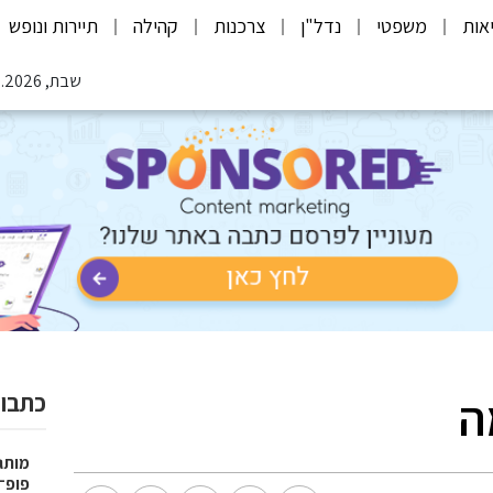
אות
משפטי
נדל"ן
צרכנות
קהילה
תיירות ונופש
שבת, 08.08.2026
ה
כתבות
פופ־