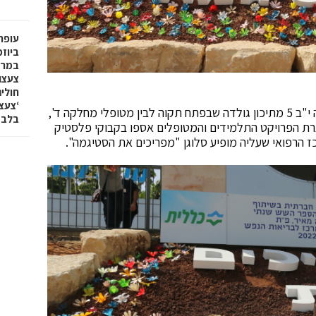
עופר 
ביוז
במרכ
צעצו
חולי
היום נערך אירוע חשיפת פרויקט משותף לתלמידי כיתה י"ב 5 מתיכון גולדה שבפתח תקוה לבין מטופלי מחלקה ד',
בלבד
רת הפרויקט התלמידים והמטופלים אספו בקבוקי פלסטיק
כז הרפואי שעליה מופיע סלוגן "מפריכים את הסטיגמה".