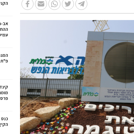
הקניו
אב-ג
ההתח
עמיש
המנה
פ"ת:
קינד
מומח
פרס
כנס 
הקיץ