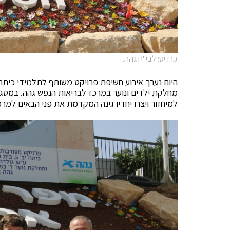
קרדיט: לבי"ח גהה.
מחלקת ילדים ונוער במרכז לבריאות הנפש גהה. במסג
למיחזור ויצרו יחדיו גינה המקדמת את פני הבאים למר