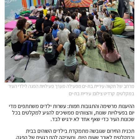
מרחב של תקווה עיריית בת-ים מפעילה מערך פעילויות הפגה לילדי העיר
במקלטים. קרדיט צילום: עיריית בת-ים
ההיענות מרשימה והתגובות חמות: עשרות ילדים משתתפים מדי
יום בפעילויות שונות, והצוותים ממשיכים להגיע למקלטים בכל
שכונות העיר כדי שאף אחד לא ירגיש לבד.
תכנית החירום שגובשה מתמקדת בילדים השוהים בבית
ובמקלטים לאורך שעות היום, ומעניקה להם רגעים של הפגה,