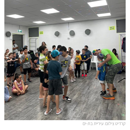
קרדיט צילום: עיריית בת-ים