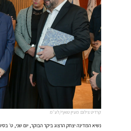
קרדיט צילום: מעיין טואף/לע״מ
נשיא המדינה יצחק הרצוג ביקר הבוקר, יום שני, ט׳ בסיוון, 25 במאי, בישיבת בני עקיבא קריית הרצוג בבני 