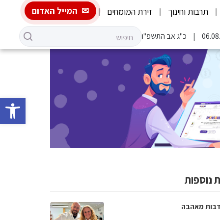
המייל האדום
תרבות וחינוך
זירת המומחים
כ"ג אב התשפ"ו
פתח סרגל 
 נוספות
בות מאהבה