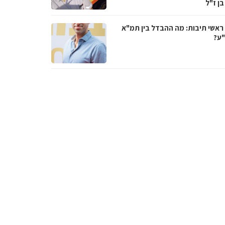
בן ז"ל
ראשי תיבות: מה ההבדל בין תמ"א
ע?