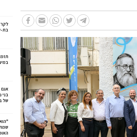
בת-י
תזמו
במינ
אגם 
של ב
"הוא 
שמתנ
האופ