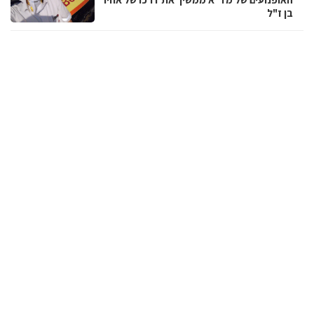
בן ז"ל