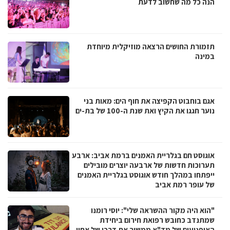
הנה כל מה שחשוב לדעת
תזמורת החושים הרצאה מוזיקלית מיוחדת
במינה
אגם בוחבוט הקפיצה את חוף הים: מאות בני
נוער חגגו את הקיץ ואת שנת ה-100 של בת-ים
אוגוסט חם בגלריית האמנים ברמת אביב: ארבע
תערוכות חדשות של ארבעה יוצרים מובילים
ייפתחו במהלך חודש אוגוסט בגלריית האמנים
של עופר רמת אביב
"הוא היה מקור ההשראה שלי": יוסי רומנו
שמתנדב כחובש רפואת חירום ביחידת
האופנועים של מד"א ממשיך את דרכו של אחיו