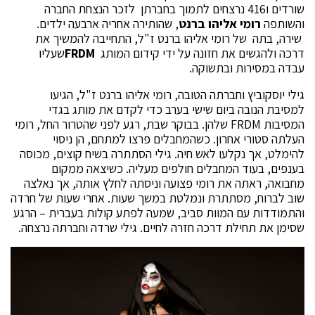
שורדים ו416 נרצחים לתמוך בחברתן לזכר הנצחת החברה
והשותפה
רומי אליהו ברנט
, שהותירה אחריה ארבעה ילדים.
שירה, בתה של רומי אליהו ברנט ז"ל, התחייבה להמשיך את
דרכה ולהגשים את חזונה על ידי קידום המותג
FRDM
שעליו
עבדה במסירות ובתשוקה.
גילי יוסקוביץ וחברתה הטובה, רומי אליהו ברנט ז"ל, הגיעו
למסיבת הנובה ביום שישי בערב כדי לקדם את מותג בגדי
המסיבות FRDM שלהן. בבוקר שבת, רגע לפני שהטרור החל, רומי
העלתה סטורי אחרון. כשהמחבלים פרצו למתחם, הן ניסוי
להימלט, אך נקלעו לאש חיה. גילי הסתתרה בשיח קוצים, מכוסה
בענפים, בעוד המחבלים חולפים מעליה. כשיצאה ממקום
מחבואה, ראתה את רומי פצועה וניסתה לחלץ אותה, אך נאלצה
שוב לברוח, מסתתרת ונמלטת במשך שעות. אחרי שעות של חרדה
והתמודדות עם המוות סביב, שמעה לפתע קולות בעברית – הרגע
שסימן את תחילת דרכה חזרה לחיים. גילי שרדה וחברתה נרצחה.