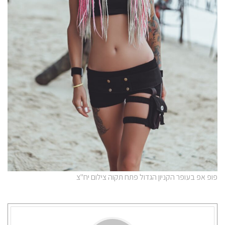
פופ אפ בעופר הקניון הגדול פתח תקוה צילום יח"צ