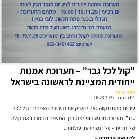
"קול לכל גבר” – תערוכת אמנות
ייחודית המציינת לראשונה בישראל
את יום הגבר הבינלאומי ביוזמת
איתי הראל
04 נובמבר, 2025 16:23
עיריית פתח תקווה התערוכה תוצג
עיריית פתח תקווה גאה להשיק את תערוכת האמנות “קול לכל
בין התאריכים 16–19 בנובמבר 2025
גבר”, תערוכה מרגשת ופורצת דרך המעמידה במרכז את קולם
בלובי מגדל I, מגדלי בסר
של גברים – על רגשותיהם, עולמם...
לקריאת הכתבה »