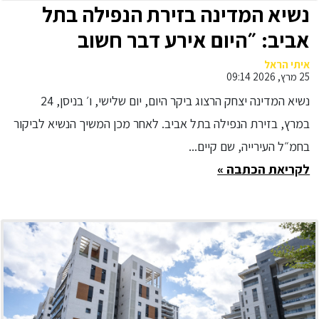
נשיא המדינה בזירת הנפילה בתל
אביב: ״היום אירע דבר חשוב
והיסטורי - ממשלת לבנון החליטה
איתי הראל
25 מרץ, 2026 09:14
לגרש את שגריר איראן. זו מהפכה
נשיא המדינה יצחק הרצוג ביקר היום, יום שלישי, ו׳ בניסן, 24
ואמירה משמעותית שמחייבת הבנה
במרץ, בזירת הנפילה בתל אביב. לאחר מכן המשיך הנשיא לביקור
של השינויים הדורשים, בנוסף
בחמ״ל העירייה, שם קיים...
לפעולה הצבאית, גם מהלכים
לקריאת הכתבה »
מדיניים״.