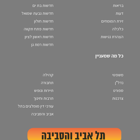
בריאות
חדשות בת ים
דעות
חדשות גבעת שמואל
זירת המומחים
חדשות חולון
כלכלה
חדשות פתח תקווה
הצהרת נגישות
חדשות ראשון לציון
חדשות רמת גן
כל מה שמעניין
משפטי
קהילה
נדל"ן
תחבורה
ספורט
תיירות ונופש
צרכנות
תרבות וחינוך
עורכי דין מומלצים בתל
אביב והסביבה