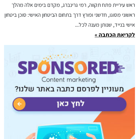
האישית-מונעת של חברת Bond ללא
ראש עיריית פתח תקווה, רמי גרינברג, מקדם בימים אלה מהלך
עלות, המונחה בינה מלאכותית וכולל
ראשוני מסוגו, חדשני ופורץ דרך בתחום הביטחון האישי: סוכן ביטחון
סוכני בטחון הזמינים 24/7 תוך
אישי בנייד, שנותן מענה לכל...
שניות. משמעות השירות המהפכני:
לקריאת הכתבה »
התושב או התושבת אף פעם לא לבד!