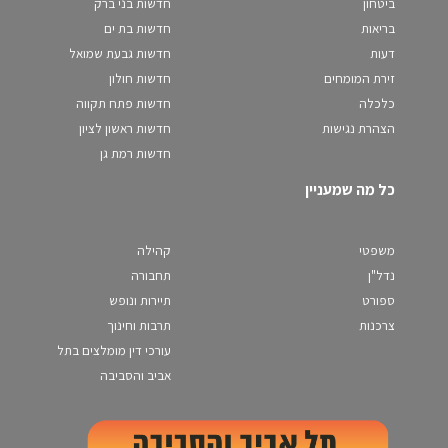
ביטחון
חדשות בני ברק
בריאות
חדשות בת ים
דעות
חדשות גבעת שמואל
זירת המומחים
חדשות חולון
כלכלה
חדשות פתח תקווה
הצהרת נגישות
חדשות ראשון לציון
חדשות רמת גן
כל מה שמעניין
משפטי
קהילה
נדל"ן
תחבורה
ספורט
תיירות ונופש
צרכנות
תרבות וחינוך
עורכי דין מומלצים בתל
אביב והסביבה