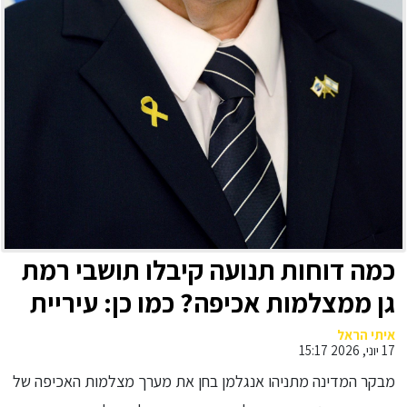
כמה דוחות תנועה קיבלו תושבי רמת
גן ממצלמות אכיפה? כמו כן: עיריית
פתח תקווה השקיעה מעל מיליון ש״ח
איתי הראל
17 יוני, 2026 15:17
בתנועות הנוער, אך מימון המדינה
מבקר המדינה מתניהו אנגלמן בחן את מערך מצלמות האכיפה של
לא הועבר במלואו