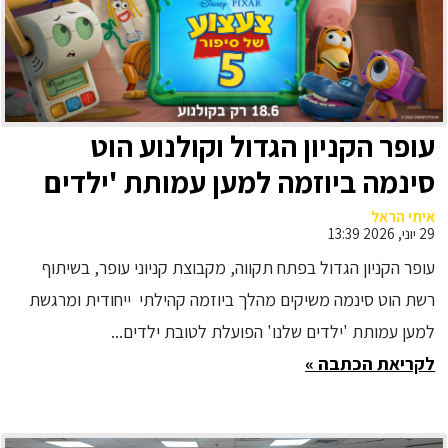
עופר הקניון הגדול וקולנוע הוט
סינמה ביוזמה למען עמותת 'ילדים
שלנו' הפועלת במרכז שניידר
איתי הראל
29 יוני, 2026 13:39
לרפואת ילדים: תורמים צעצוע חדש
עופר הקניון הגדול בפתח תקווה, מקבוצת קניוני עופר, בשיתוף
לילדים המאושפזים בבית חולים
רשת הוט סינמה משיקים מהלך ביוזמה קהילתי ייחודית ומרגשת
שניידר ומקבלים כרטיס לסרט
למען עמותת 'ילדים שלנו' הפועלת לטובת ילדים...
‘צעצוע של סיפור’ בהוט סינמה ב־10
לקריאת הכתבה »
₪ בלבד