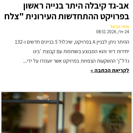
אב-גד קיבלה היתר בנייה ראשון
בפרויקט ההתחדשות העירונית "צלח
שלום" בשכונת עמישב בפתח תקווה
איתי הראל
24 יולי, 2026 08:51
ההיתר ניתן לבניין A בפרויקט, שיכלול 5 בניינים חדשים ו-132
יחידות דיור והוא המבוצע בשותפות עם קבוצת 'בינו
נדל"ן' ההשקעות הצפויות בפרויקט אשר יועמדו על ידי...
לקריאת הכתבה »